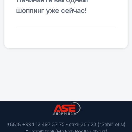
шоппинг уже сейчас!
*8818 +994 12 497 37 75 - daxili 36 / 23 (“Sahil” ofisi)
📍 “Sahil” filialı (Mərkəzi Poçtla üzbəüz),