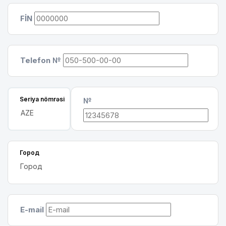
FİN
Telefon №
Seriya nömrəsi
№
Город
E-mail