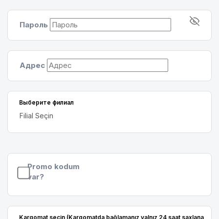
Пароль
Адрес
Выберите филиал
Promo kodum
var?
Kargomat seçin
(Karqomatda bağlamanız yalnız 24 saat saxlana