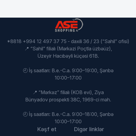
*8818 +994 12 497 37 75 - daxili 36 / 23 (“Sahil” ofisi)
📍 “Sahil” filialı (Mərkəzi Poçtla üzbəüz),
Üzeyir Hacıbəyli küçəsi 61B.
🕘 İş saatları: B.e.-C.a. 9:00–19:00, Şənbə
10:00–17:00
📍 “Mərkəz” filialı (KOB evi), Ziya
Bünyadov prospekti 38C, 1969-ci məh.
🕘 İş saatları: B.e.-C.a. 9:00–18:00, Şənbə
10:00–17:00
Kəşf et
Digər linklər