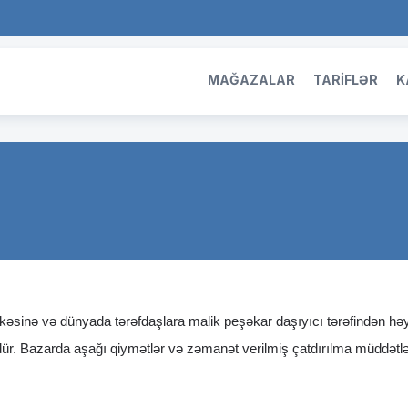
MAĞAZALAR
TARİFLƏR
K
kəsinə və dünyada tərəfdaşlara malik peşəkar daşıyıcı tərəfindən həya
. Bazarda aşağı qiymətlər və zəmanət verilmiş çatdırılma müddətləri,