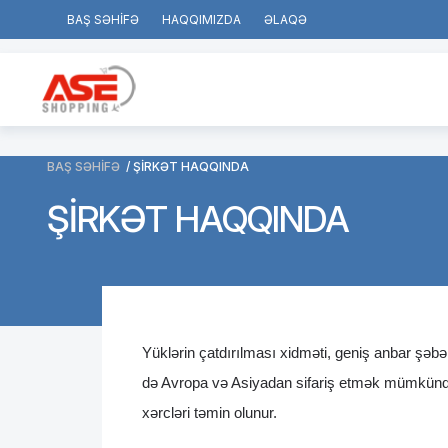
BAŞ SƏHİFƏ
HAQQIMIZDA
ƏLAQƏ
BAŞ SƏHİFƏ
ŞİRKƏT HAQQINDA
ŞİRKƏT HAQQINDA
Yüklərin çatdırılması xidməti, geniş anbar şəbə
də Avropa və Asiyadan sifariş etmək mümkündür
xərcləri təmin olunur.