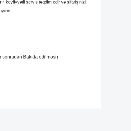
yfiyyətli servis təqdim edir və sifarişinizi 
yırıq.
n sonradan Bakıda edilməsi)