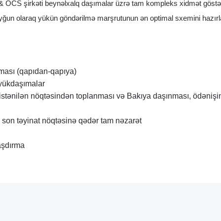
S şirkəti beynəlxalq daşımalar üzrə tam kompleks xidmət göstərir, ke
 uyğun olaraq yükün göndərilmə marşrutunun ən optimal sxemini hazırla
ınması (qapıdan-qapıya)
 yükdaşımalar
tənilən nöqtəsindən toplanması və Bakıya daşınması, ödənişi
ə son təyinat nöqtəsinə qədər tam nəzarət
aşdırma