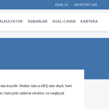
DAXİL OL
QEYDİYYAT
ALKULYATOR
XƏBƏRLƏR
SUAL-CAVAB
KARYERA
ta keçirilir. Malları təkcə ABŞ-dan deyil, həm 
 həmçinin optimal struktur və nəqliyyat 