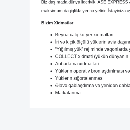
Biz daşımada dünya lideriyik. ASE EXPRESS & OC
maksimum dəqiqliklə yerinə yetirir. İstəyinizə
Bizim Xidmətlər
Beynəlxalq kuryer xidmətləri
İri və kiçik ölçülü yüklərin avia daş
“Yığılmış yük” rejimində vaqonlarda
COLLECT xidməti (yükün dünyanın is
Anbarlama xidmətləri
Yüklərin operativ bronlaşdırılması v
Yüklərin sığortalanması
Əlavə qablaşdırma və yenidən qabl
Markalanma